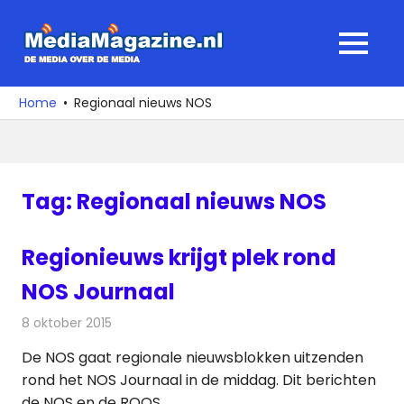
Ga
naar
MediaMagaz
MENU
de
De
inhoud
media
Home
Regionaal nieuws NOS
over
de
media
Tag:
Regionaal nieuws NOS
Regionieuws krijgt plek rond
NOS Journaal
8 oktober 2015
Redactie
Nieuws
,
Televisienieuws
De NOS gaat regionale nieuwsblokken uitzenden
rond het NOS Journaal in de middag. Dit berichten
de NOS en de ROOS