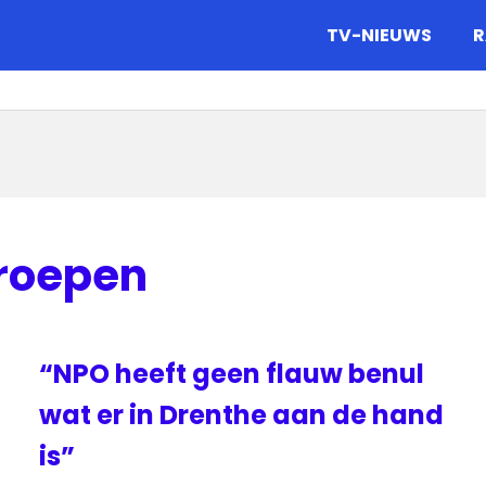
gazine.
TV-NIEUWS
R
roepen
“NPO heeft geen flauw benul
wat er in Drenthe aan de hand
is”