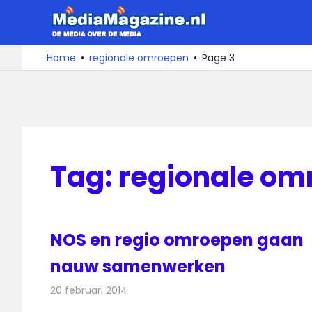
Ga
MediaMa
naar
de
De
Home
regionale omroepen
Page 3
media
inhoud
over
de
media
Tag:
regionale om
NOS en regio omroepen gaan
nauw samenwerken
20 februari 2014
Redactie
Radionieuws