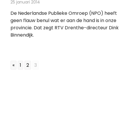
25 januari 2014
Redactie
Televisienieuws
De Nederlandse Publieke Omroep (NPO) heeft
geen flauw benul wat er aan de hand is in onze
provincie. Dat zegt RTV Drenthe-directeur Dink
Binnendijk.
«
1
2
3