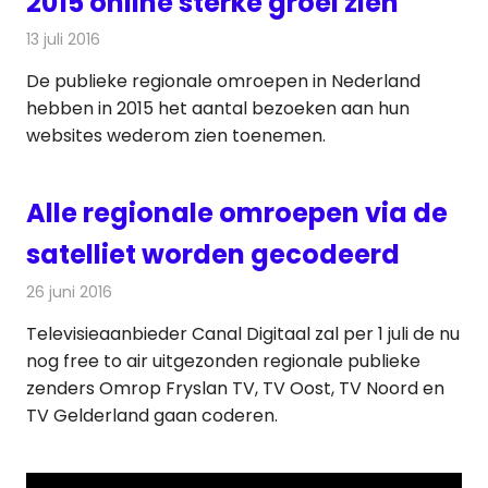
2015 online sterke groei zien
13 juli 2016
Redactie
Nieuws
,
Radionieuws
,
Televisienieuws
De publieke regionale omroepen in Nederland
hebben in 2015 het aantal bezoeken aan hun
websites wederom zien toenemen.
Alle regionale omroepen via de
satelliet worden gecodeerd
26 juni 2016
Redactie
Nieuws
,
Televisienieuws
Televisieaanbieder Canal Digitaal zal per 1 juli de nu
nog free to air uitgezonden regionale publieke
zenders Omrop Fryslan TV, TV Oost, TV Noord en
TV Gelderland gaan coderen.