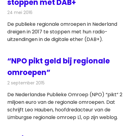
stoppen met DAB+
24 mei 2016
Redactie
Nieuws
,
Radionieuws
De publieke regionale omroepen in Nederland
dreigen in 2017 te stoppen met hun radio-
uitzendingen in de digitale ether (DAB+).
“NPO pikt geld bij regionale
omroepen”
2 september 2015
Redactie
Nieuws
,
Radionieuws
,
Televisienieuws
De Nederlandse Publieke Omroep (NPO) “pikt” 2
miljoen euro van de regionale omroepen. Dat
schrijft Leo Hauben, hoofdredacteur van de
Limburgse regionale omroep L1, op zijn weblog.