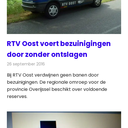
RTV Oost voert bezuinigingen
door zonder ontslagen
26 september 2016
Redactie
Nieuws
,
Televisienieuws
Bij RTV Oost verdwijnen geen banen door
bezuinigingen. De regionale omroep voor de
provincie Overijssel beschikt over voldoende
reserves.