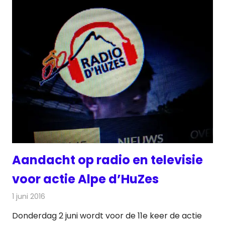
Aandacht op radio en televisie
voor actie Alpe d’HuZes
1 juni 2016
Redactie
Nieuws
,
Radionieuws
,
Televisienieuws
Donderdag 2 juni wordt voor de 11e keer de actie