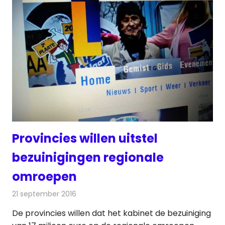
Provincies willen uitstel
bezuinigingen regionale
omroepen
21 september 2016
Redactie
Nieuws
,
Radionieuws
,
Televisienieuws
De provincies willen dat het kabinet de bezuiniging