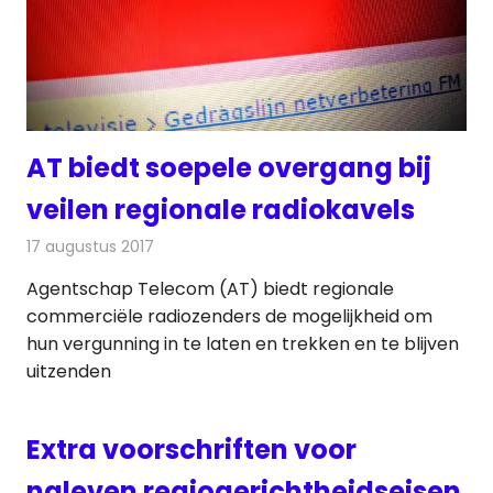
AT biedt soepele overgang bij
veilen regionale radiokavels
17 augustus 2017
Redactie
Nieuws
,
Radionieuws
Agentschap Telecom (AT) biedt regionale
commerciële radiozenders de mogelijkheid om
hun vergunning in te laten en trekken en te blijven
uitzenden
Extra voorschriften voor
naleven regiogerichtheidseisen