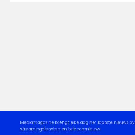
Mediamagazine brengt elke dag het laatste nieuws ove
streamingdiensten en telecomnieuws.