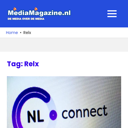
Ga
naar
MediaMagaz
MENU
de
De
inhoud
media
Home
Relx
over
de
media
Tag:
Relx