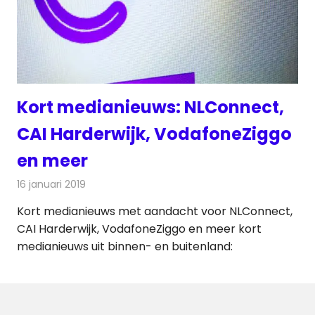
Kort medianieuws: NLConnect,
CAI Harderwijk, VodafoneZiggo
en meer
16 januari 2019
Redactie
Andere media over de media
Kort medianieuws met aandacht voor NLConnect,
CAI Harderwijk, VodafoneZiggo en meer kort
medianieuws uit binnen- en buitenland: