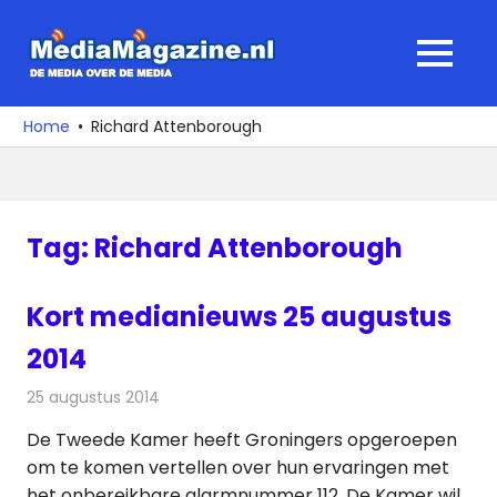
Ga
naar
MediaMagaz
MENU
de
De
inhoud
media
Home
Richard Attenborough
over
de
media
Tag:
Richard Attenborough
Kort medianieuws 25 augustus
2014
25 augustus 2014
Redactie
Andere media over de media
De Tweede Kamer heeft Groningers opgeroepen
om te komen vertellen over hun ervaringen met
het onbereikbare alarmnummer 112. De Kamer wil