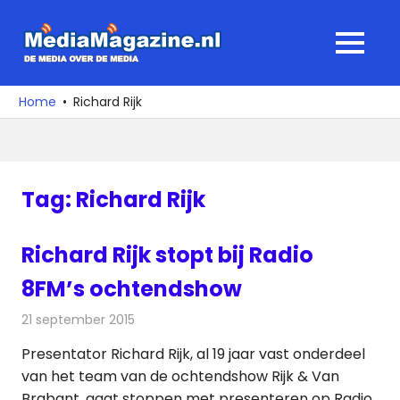
Ga
naar
MediaMagaz
MENU
de
De
inhoud
media
Home
Richard Rijk
over
de
media
Tag:
Richard Rijk
Richard Rijk stopt bij Radio
8FM’s ochtendshow
21 september 2015
Redactie
Nieuws
,
Radionieuws
Presentator Richard Rijk, al 19 jaar vast onderdeel
van het team van de ochtendshow Rijk & Van
Brabant, gaat stoppen met presenteren op Radio