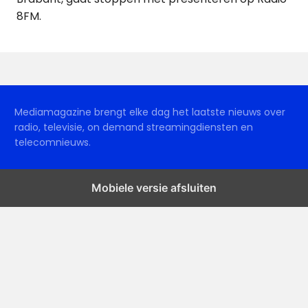
8FM.
Mediamagazine brengt elke dag het laatste nieuws over
radio, televisie, on demand streamingdiensten en
telecomnieuws.
Mobiele versie afsluiten