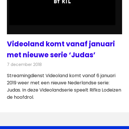
Videoland komt vanaf januari
met nieuwe serie ‘Judas’
7 december 2018
Redactie
Televisienieuws
Streamingdienst Videoland komt vanaf 6 januari
2019 weer met een nieuwe Nederlandse serie:
Judas. In deze Videolandserie speelt Rifka Lodeizen
de hoofdrol.