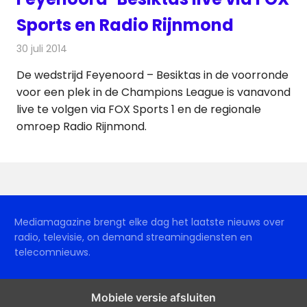
Sports en Radio Rijnmond
30 juli 2014
Redactie
Televisienieuws
De wedstrijd Feyenoord – Besiktas in de voorronde
voor een plek in de Champions League is vanavond
live te volgen via FOX Sports 1 en de regionale
omroep Radio Rijnmond.
Mediamagazine brengt elke dag het laatste nieuws over
radio, televisie, on demand streamingdiensten en
telecomnieuws.
Mobiele versie afsluiten