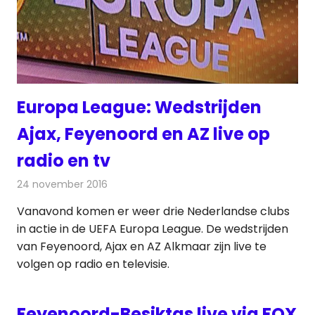
Europa League: Wedstrijden
Ajax, Feyenoord en AZ live op
radio en tv
24 november 2016
Redactie
Nieuws
,
Radionieuws
,
Televisienieuws
Vanavond komen er weer drie Nederlandse clubs
in actie in de UEFA Europa League. De wedstrijden
van Feyenoord, Ajax en AZ Alkmaar zijn live te
volgen op radio en televisie.
Feyenoord-Besiktas live via FOX