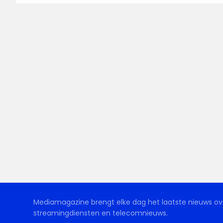
Mediamagazine brengt elke dag het laatste nieuws ove
streamingdiensten en telecomnieuws.