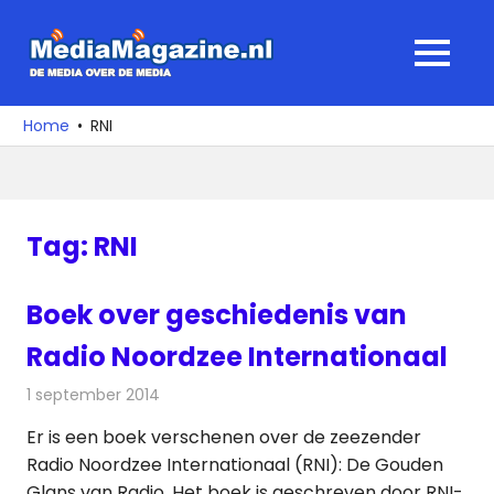
Ga
naar
MediaMagaz
MENU
de
De
inhoud
media
Home
RNI
over
de
media
Tag:
RNI
Boek over geschiedenis van
Radio Noordzee Internationaal
1 september 2014
Redactie
Radionieuws
Er is een boek verschenen over de zeezender
Radio Noordzee Internationaal (RNI): De Gouden
Glans van Radio. Het boek is geschreven door RNI-