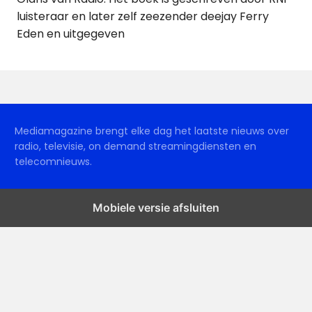
luisteraar en later zelf zeezender deejay Ferry
Eden en uitgegeven
Mediamagazine brengt elke dag het laatste nieuws over
radio, televisie, on demand streamingdiensten en
telecomnieuws.
Mobiele versie afsluiten