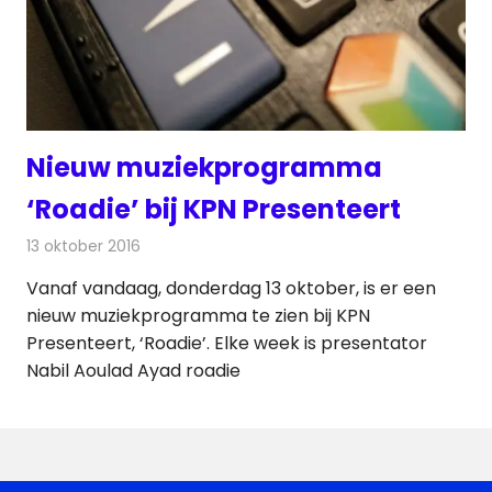
Nieuw muziekprogramma
‘Roadie’ bij KPN Presenteert
13 oktober 2016
Redactie
Nieuws
,
Televisienieuws
Vanaf vandaag, donderdag 13 oktober, is er een
nieuw muziekprogramma te zien bij KPN
Presenteert, ‘Roadie’. Elke week is presentator
Nabil Aoulad Ayad roadie