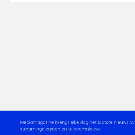
Mediamagazine brengt elke dag het laatste nieuws ove
streamingdiensten en telecomnieuws.