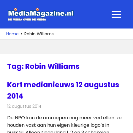
Ga
naar
MediaMagaz
MENU
de
De
inhoud
media
Home
Robin Williams
over
de
media
Tag:
Robin Williams
Kort medianieuws 12 augustus
2014
12 augustus 2014
Redactie
Andere media over de media
De NPO kan de omroepen nog meer vertellen: ze
houden vast aan hun eigen kleurige logo’s in
huisstijl. Alleen Nederland 1, 2 en 3 schakelen