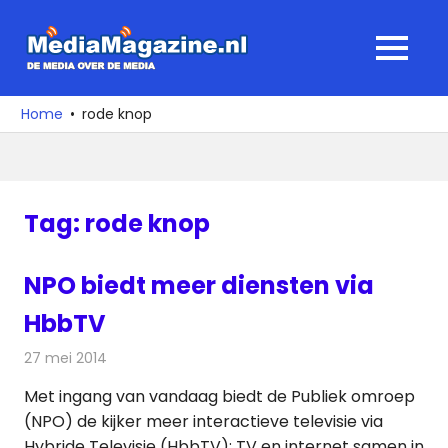
Ga
naar
MediaMagaz
MENU
de
De
inhoud
media
Home
rode knop
over
de
media
Tag:
rode knop
NPO biedt meer diensten via
HbbTV
27 mei 2014
Redactie
Televisienieuws
Met ingang van vandaag biedt de Publiek omroep
(NPO) de kijker meer interactieve televisie via
Hybride Televisie (HbbTV): TV en internet samen in