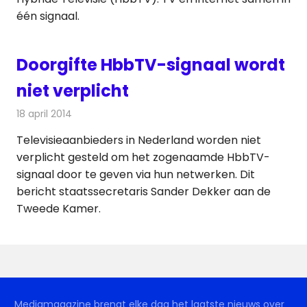
één signaal.
Doorgifte HbbTV-signaal wordt
niet verplicht
18 april 2014
Redactie
Kabelzaken
Televisieaanbieders in Nederland worden niet
verplicht gesteld om het zogenaamde HbbTV-
signaal door te geven via hun netwerken. Dit
bericht staatssecretaris Sander Dekker aan de
Tweede Kamer.
Mediamagazine brengt elke dag het laatste nieuws over