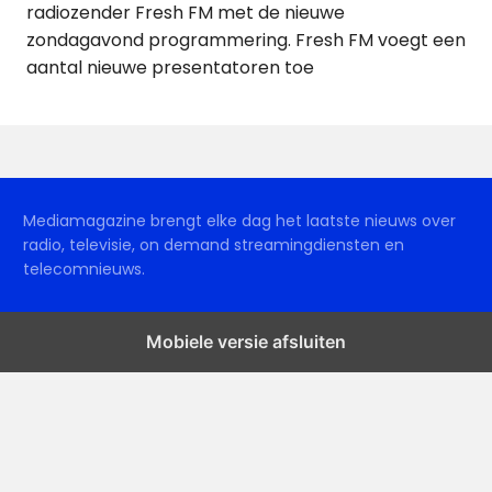
radiozender Fresh FM met de nieuwe
zondagavond programmering. Fresh FM voegt een
aantal nieuwe presentatoren toe
Mediamagazine brengt elke dag het laatste nieuws over
radio, televisie, on demand streamingdiensten en
telecomnieuws.
Mobiele versie afsluiten