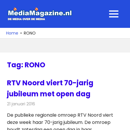
Ga
naar
MediaMagaz
MENU
de
De
inhoud
media
Home
RONO
over
de
media
Tag:
RONO
RTV Noord viert 70-jarig
jubileum met open dag
21 januari 2016
Redactie
Nieuws
,
Radionieuws
,
Televisienieuws
De publieke regionale omroep RTV Noord viert
deze week haar 70-jarig jubileum. De omroep
houdt zaterdag een open dag in haar