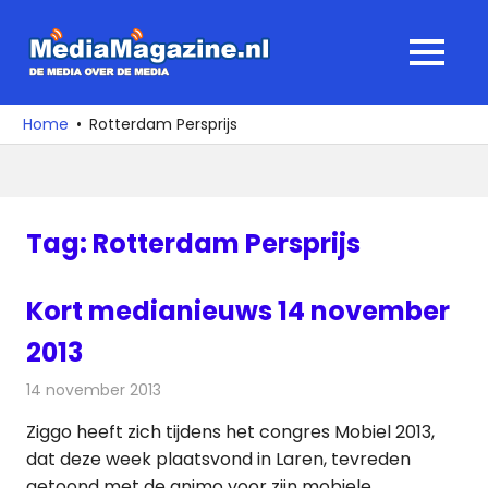
Ga
naar
MediaMagaz
MENU
de
De
inhoud
media
Home
Rotterdam Persprijs
over
de
media
Tag:
Rotterdam Persprijs
Kort medianieuws 14 november
2013
14 november 2013
Redactie
Andere media over de media
Ziggo heeft zich tijdens het congres Mobiel 2013,
dat deze week plaatsvond in Laren, tevreden
getoond met de animo voor zijn mobiele