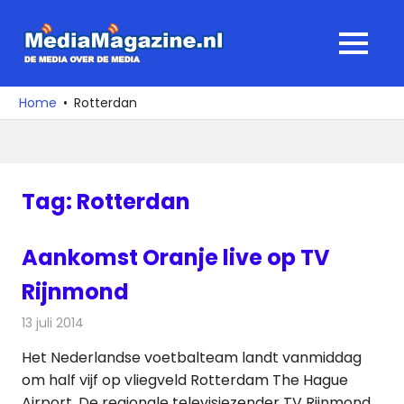
Ga
naar
MediaMagaz
MENU
de
De
inhoud
media
Home
Rotterdan
over
de
media
Tag:
Rotterdan
Aankomst Oranje live op TV
Rijnmond
13 juli 2014
Redactie
Televisienieuws
Het Nederlandse voetbalteam landt vanmiddag
om half vijf op vliegveld Rotterdam The Hague
Airport. De regionale televisiezender TV Rijnmond