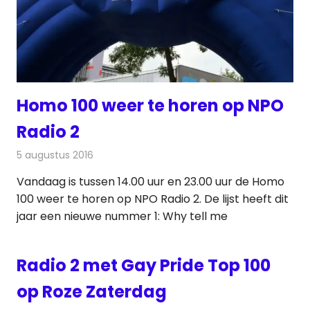
Homo 100 weer te horen op NPO
Radio 2
5 augustus 2016
Redactie
Nieuws
,
Radionieuws
Vandaag is tussen 14.00 uur en 23.00 uur de Homo
100 weer te horen op NPO Radio 2. De lijst heeft dit
jaar een nieuwe nummer 1: Why tell me
Radio 2 met Gay Pride Top 100
op Roze Zaterdag