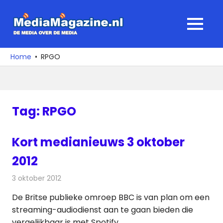
Ga
naar
MediaMagaz
MENU
de
De
inhoud
media
Home
RPGO
over
de
media
Tag:
RPGO
Kort medianieuws 3 oktober
2012
3 oktober 2012
Redactie
Andere media over de media
De Britse publieke omroep BBC is van plan om een
streaming-audiodienst aan te gaan bieden die
vergelijkbaar is met Spotify.