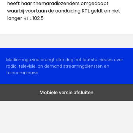
heeft haar themaradiozenders omgedoopt
waarbij voortaan de aanduiding RTL geldt en niet
langer RTL 102.5.
Mediamagazine brengt elke dag het laatste nieuws over
radio, televisie, on demand streamingdiensten en
telecomnieuws.
Mobiele versie afsluiten