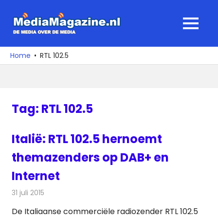
Ga
naar
MediaMagaz
MENU
de
De
inhoud
media
Home
RTL 102.5
over
de
media
Tag:
RTL 102.5
Italië: RTL 102.5 hernoemt
themazenders op DAB+ en
Internet
31 juli 2015
Redactie
Nieuws
,
Radionieuws
De Italiaanse commerciële radiozender RTL 102.5