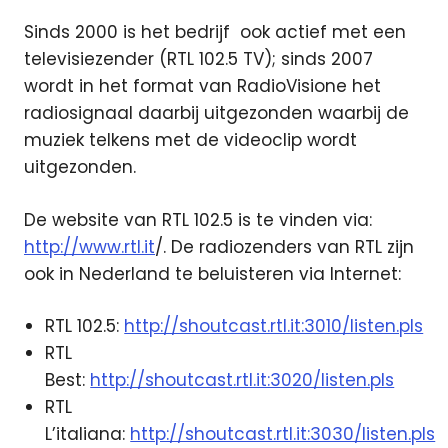
Sinds 2000 is het bedrijf ook actief met een
televisiezender (RTL 102.5 TV); sinds 2007
wordt in het format van RadioVisione het
radiosignaal daarbij uitgezonden waarbij de
muziek telkens met de videoclip wordt
uitgezonden.
De website van RTL 102.5 is te vinden via:
http://www.rtl.it
/. De radiozenders van RTL zijn
ook in Nederland te beluisteren via Internet:
RTL 102.5:
http://shoutcast.rtl.it:3010/listen.pls
RTL
Best:
http://shoutcast.rtl.it:3020/listen.pls
RTL
L’italiana:
http://shoutcast.rtl.it:3030/listen.pls