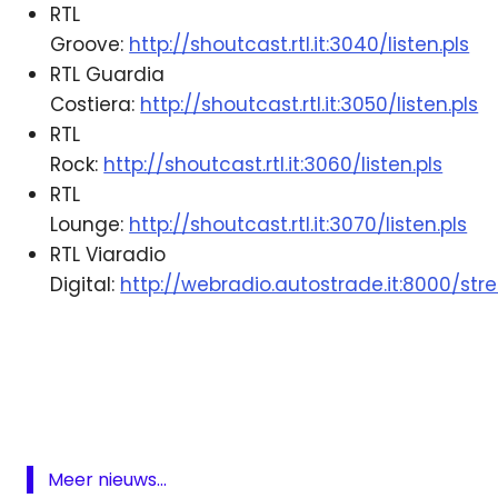
RTL
Groove:
http://shoutcast.rtl.it:3040/listen.pls
RTL Guardia
Costiera:
http://shoutcast.rtl.it:3050/listen.pls
RTL
Rock:
http://shoutcast.rtl.it:3060/listen.pls
RTL
Lounge:
http://shoutcast.rtl.it:3070/listen.pls
RTL Viaradio
Digital:
http://webradio.autostrade.it:8000/s
DAB
Italië
Radio
RTL
102.5
Meer nieuws...