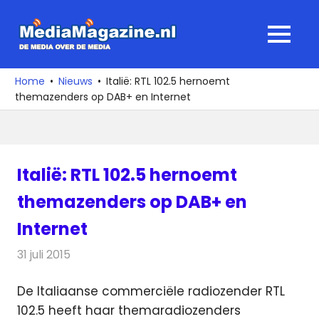
Ga
naar
MediaMagaz
MENU
de
De
inhoud
media
Home
Nieuws
Italië: RTL 102.5 hernoemt
over
themazenders op DAB+ en Internet
de
media
Italië: RTL 102.5 hernoemt
themazenders op DAB+ en
Internet
31 juli 2015
Redactie
Nieuws
,
Radionieuws
De Italiaanse commerciële radiozender RTL
102.5 heeft haar themaradiozenders