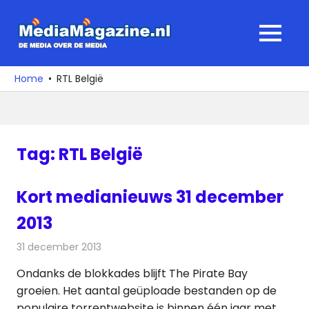
Ga
naar
MediaMagaz
MENU
de
De
inhoud
media
Home
RTL België
over
de
media
Tag:
RTL België
Kort medianieuws 31 december
2013
31 december 2013
Redactie
Andere media over de media
Ondanks de blokkades blijft The Pirate Bay
groeien. Het aantal geüploade bestanden op de
populaire torrentwebsite is binnen één jaar met