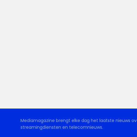
Mediamagazine brengt elke dag het laatste nieuws ove
streamingdiensten en telecomnieuws.