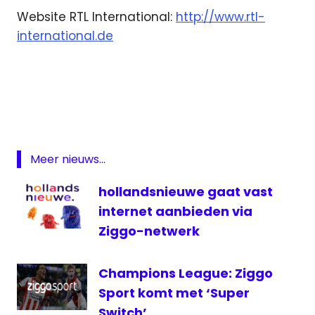
Website RTL International:
http://www.rtl-
international.de
Duitsland
rtl
RTL
Internationalt
televisie
Meer nieuws...
hollandsnieuwe gaat vast
internet aanbieden via
Ziggo-netwerk
Champions League: Ziggo
Sport komt met ‘Super
Switch’