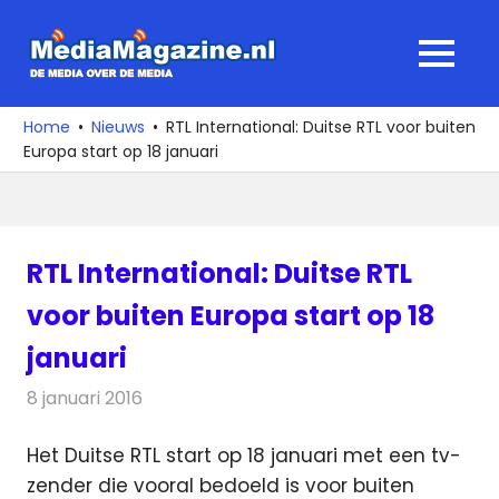
Ga
naar
MediaMagaz
MENU
de
De
inhoud
media
Home
Nieuws
RTL International: Duitse RTL voor buiten
over
Europa start op 18 januari
de
media
RTL International: Duitse RTL
voor buiten Europa start op 18
januari
8 januari 2016
Redactie
Nieuws
,
Televisienieuws
Het Duitse RTL start op 18 januari met een tv-
zender die vooral bedoeld is voor buiten