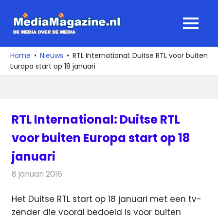
Ga
naar
MediaMagaz
MENU
de
De
inhoud
media
Home
Nieuws
RTL International: Duitse RTL voor buiten
over
Europa start op 18 januari
de
media
RTL International: Duitse RTL
voor buiten Europa start op 18
januari
8 januari 2016
Redactie
Nieuws
,
Televisienieuws
Het Duitse RTL start op 18 januari met een tv-
zender die vooral bedoeld is voor buiten