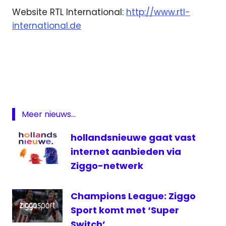
Website RTL International:
http://www.rtl-
international.de
Duitsland
rtl
RTL
Internationalt
televisie
Meer nieuws...
hollandsnieuwe gaat vast
internet aanbieden via
Ziggo-netwerk
Champions League: Ziggo
Sport komt met ‘Super
Switch’