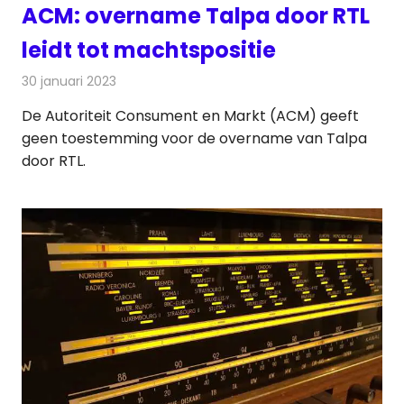
ACM: overname Talpa door RTL
leidt tot machtspositie
30 januari 2023
Redactie
Televisienieuws
De Autoriteit Consument en Markt (ACM) geeft
geen toestemming voor de overname van Talpa
door RTL.