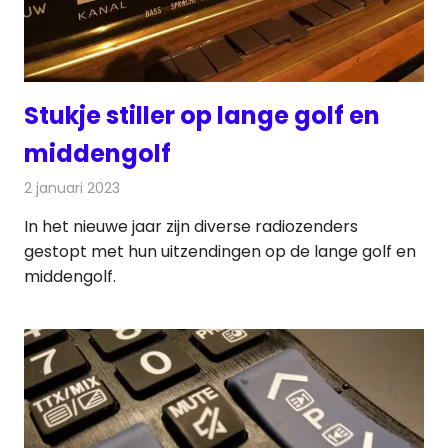
Stukje stiller op lange golf en
middengolf
2 januari 2023
Redactie
Radionieuws
In het nieuwe jaar zijn diverse radiozenders
gestopt met hun uitzendingen op de lange golf en
middengolf.