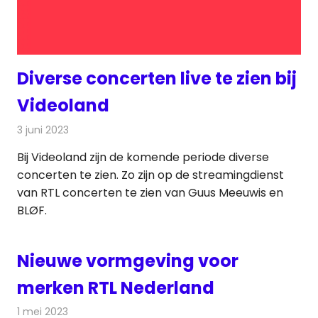
Diverse concerten live te zien bij
Videoland
3 juni 2023
Redactie
On-demand
Bij Videoland zijn de komende periode diverse
concerten te zien. Zo zijn op de streamingdienst
van RTL concerten te zien van Guus Meeuwis en
BLØF.
Nieuwe vormgeving voor
merken RTL Nederland
1 mei 2023
Redactie
Televisienieuws