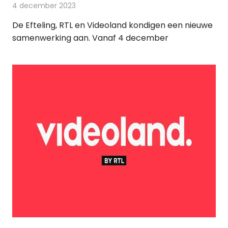
4 december 2023
Redactie
On-demand
De Efteling, RTL en Videoland kondigen een nieuwe
samenwerking aan. Vanaf 4 december