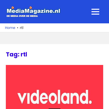
Ga
naar
MediaMagaz
MENU
de
De
inhoud
media
Home
rtl
over
de
media
Tag:
rtl