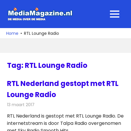
Ga
naar
MediaMagaz
MENU
de
De
inhoud
media
Home
RTL Lounge Radio
over
de
media
Tag:
RTL Lounge Radio
RTL Nederland gestopt met RTL
Lounge Radio
13 maart 2017
Redactie
Nieuws
,
Radionieuws
RTL Nederland is gestopt met RTL Lounge Radio. De
internetstream is door Talpa Radio overgenomen
met Sky Radio Smooth Hits.