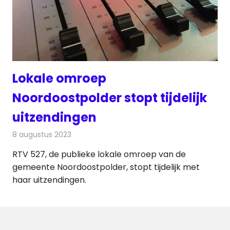
Lokale omroep
Noordoostpolder stopt tijdelijk
uitzendingen
8 augustus 2023
Redactie
Radionieuws
RTV 527, de publieke lokale omroep van de
gemeente Noordoostpolder, stopt tijdelijk met
haar uitzendingen.