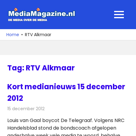
Ga
naar
MediaMagaz
MENU
de
De
inhoud
media
Home
RTV Alkmaar
over
de
media
Tag:
RTV Alkmaar
Kort medianieuws 15 december
2012
15 december 2012
Redactie
Andere media over de media
Louis van Gaal boycot De Telegraaf. Volgens NRC
Handelsblad stond de bondscoach afgelopen
anderhalve week vele media te woord, behalve