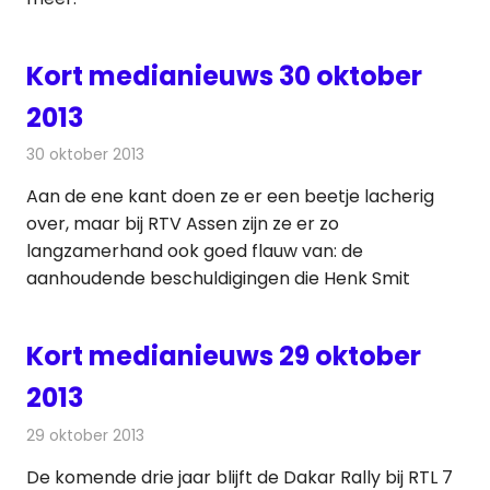
Kort medianieuws 30 oktober
2013
30 oktober 2013
Redactie
Andere media over de media
Aan de ene kant doen ze er een beetje lacherig
over, maar bij RTV Assen zijn ze er zo
langzamerhand ook goed flauw van: de
aanhoudende beschuldigingen die Henk Smit
Kort medianieuws 29 oktober
2013
29 oktober 2013
Redactie
Andere media over de media
De komende drie jaar blijft de Dakar Rally bij RTL 7