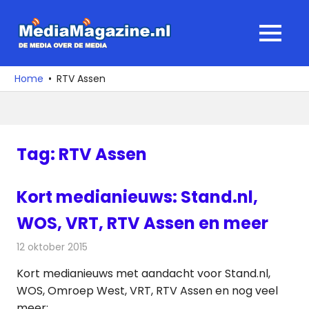
Ga
naar
MediaMagaz
MENU
de
De
inhoud
media
Home
RTV Assen
over
de
media
Tag:
RTV Assen
Kort medianieuws: Stand.nl,
WOS, VRT, RTV Assen en meer
12 oktober 2015
Redactie
Andere media over de media
,
Nieuws
Kort medianieuws met aandacht voor Stand.nl,
WOS, Omroep West, VRT, RTV Assen en nog veel
meer: