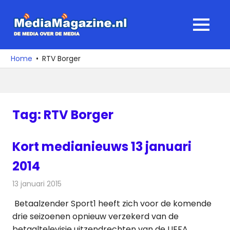
Ga
naar
MediaMagaz
MENU
de
De
inhoud
media
Home
RTV Borger
over
de
media
Tag:
RTV Borger
Kort medianieuws 13 januari
2014
13 januari 2015
Redactie
Andere media over de media
Betaalzender Sport1 heeft zich voor de komende
drie seizoenen opnieuw verzekerd van de
betaaltelevisie uitzendrechten van de UEFA