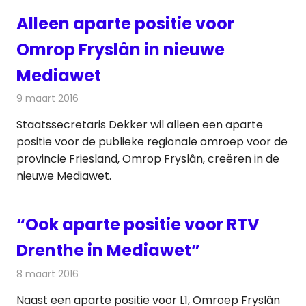
Alleen aparte positie voor
Omrop Fryslân in nieuwe
Mediawet
9 maart 2016
Redactie
Nieuws
,
Radionieuws
,
Televisienieuws
Staatssecretaris Dekker wil alleen een aparte
positie voor de publieke regionale omroep voor de
provincie Friesland, Omrop Fryslân, creëren in de
nieuwe Mediawet.
“Ook aparte positie voor RTV
Drenthe in Mediawet”
8 maart 2016
Redactie
Nieuws
,
Radionieuws
,
Televisienieuws
Naast een aparte positie voor L1, Omroep Fryslân