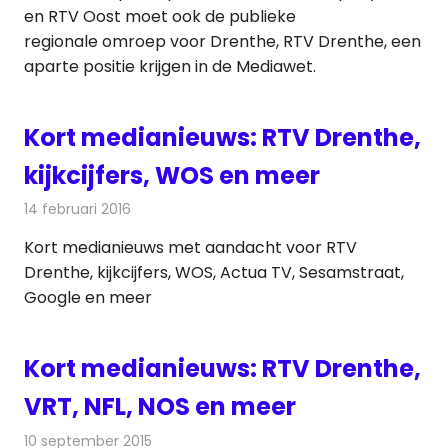
en RTV Oost moet ook de publieke
regionale omroep voor Drenthe, RTV Drenthe, een
aparte positie krijgen in de Mediawet.
Kort medianieuws: RTV Drenthe,
kijkcijfers, WOS en meer
14 februari 2016
Redactie
Andere media over de media
,
Nieuws
Kort medianieuws met aandacht voor RTV
Drenthe, kijkcijfers, WOS, Actua TV, Sesamstraat,
Google en meer
Kort medianieuws: RTV Drenthe,
VRT, NFL, NOS en meer
10 september 2015
Redactie
Andere media over de media
,
Nieuws