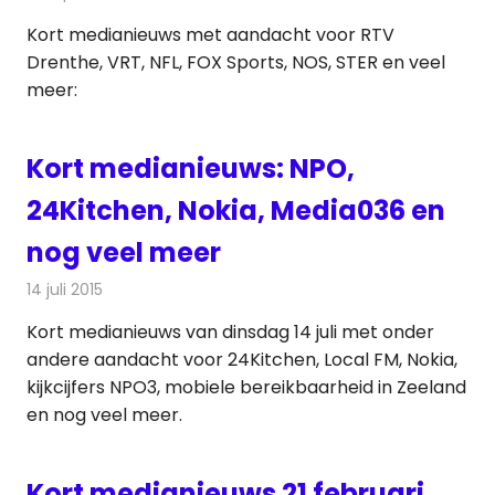
Kort medianieuws met aandacht voor RTV
Drenthe, VRT, NFL, FOX Sports, NOS, STER en veel
meer:
Kort medianieuws: NPO,
24Kitchen, Nokia, Media036 en
nog veel meer
14 juli 2015
Redactie
Andere media over de media
,
Nieuws
Kort medianieuws van dinsdag 14 juli met onder
andere aandacht voor 24Kitchen, Local FM, Nokia,
kijkcijfers NPO3, mobiele bereikbaarheid in Zeeland
en nog veel meer.
Kort medianieuws 21 februari