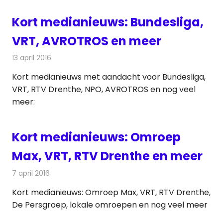
Kort medianieuws: Bundesliga,
VRT, AVROTROS en meer
13 april 2016
Redactie
Andere media over de media
,
Nieuws
Kort medianieuws met aandacht voor Bundesliga,
VRT, RTV Drenthe, NPO, AVROTROS en nog veel
meer:
Kort medianieuws: Omroep
Max, VRT, RTV Drenthe en meer
7 april 2016
Redactie
Andere media over de media
Kort medianieuws: Omroep Max, VRT, RTV Drenthe,
De Persgroep, lokale omroepen en nog veel meer