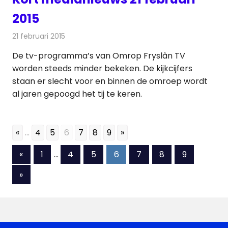
2015
21 februari 2015
Redactie
Andere media over de media
De tv-programma’s van Omrop Fryslân TV
worden steeds minder bekeken. De kijkcijfers
staan er slecht voor en binnen de omroep wordt
al jaren gepoogd het tij te keren.
«
...
4
5
6
7
8
9
»
Berichten
Vorige
«
1
…
4
5
6
7
8
9
berichten
paginering
Volgende
»
berichten