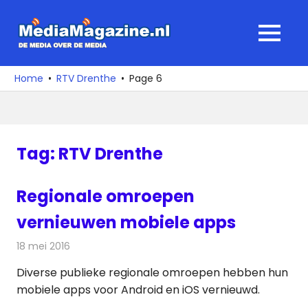
Ga
naar
MediaMagaz
MENU
de
De
inhoud
media
Home
RTV Drenthe
Page 6
over
de
media
Tag:
RTV Drenthe
Regionale omroepen
vernieuwen mobiele apps
18 mei 2016
Redactie
Internet
,
Nieuws
,
Telecom
Diverse publieke regionale omroepen hebben hun
mobiele apps voor Android en iOS vernieuwd.