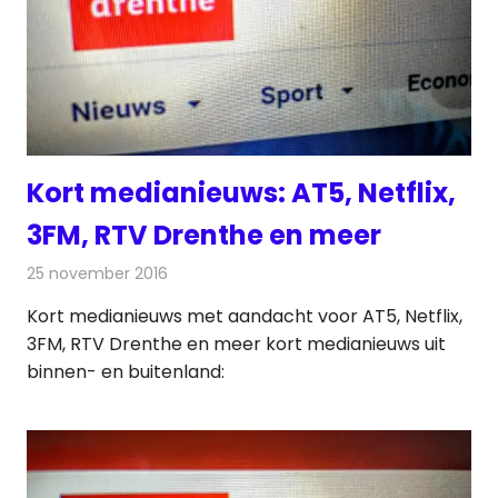
Kort medianieuws: AT5, Netflix,
3FM, RTV Drenthe en meer
25 november 2016
Redactie
Andere media over de media
,
Nieuws
Kort medianieuws met aandacht voor AT5, Netflix,
3FM, RTV Drenthe en meer kort medianieuws uit
binnen- en buitenland: