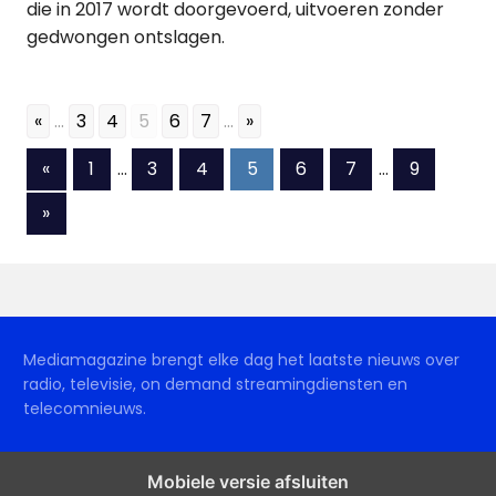
die in 2017 wordt doorgevoerd, uitvoeren zonder
gedwongen ontslagen.
«
...
3
4
5
6
7
...
»
Berichten
Vorige
«
1
…
3
4
5
6
7
…
9
berichten
paginering
Volgende
»
berichten
Mediamagazine brengt elke dag het laatste nieuws over
radio, televisie, on demand streamingdiensten en
telecomnieuws.
Mobiele versie afsluiten