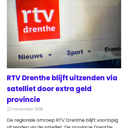
RTV Drenthe blijft uitzenden via
satelliet door extra geld
provincie
22 november 2016
Redactie
Nieuws
,
Televisienieuws
De regionale omroep RTV Drenthe blijft voorlopig
uitzenden via de satelliet. De provincie Drenthe