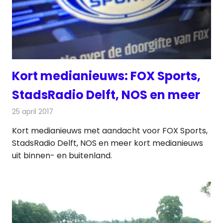
Kort medianieuws: FOX Sports,
StadsRadio Delft, NOS en meer
25 april 2017
Redactie
Andere media over de media
,
Nieuws
Kort medianieuws met aandacht voor FOX Sports,
StadsRadio Delft, NOS en meer kort medianieuws
uit binnen- en buitenland.