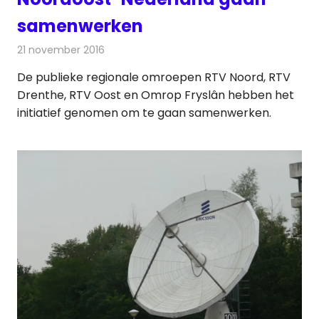
samenwerken
21 november 2016
Redactie
Nieuws
,
Radionieuws
,
Televisienieuws
De publieke regionale omroepen RTV Noord, RTV
Drenthe, RTV Oost en Omrop Fryslân hebben het
initiatief genomen om te gaan samenwerken.