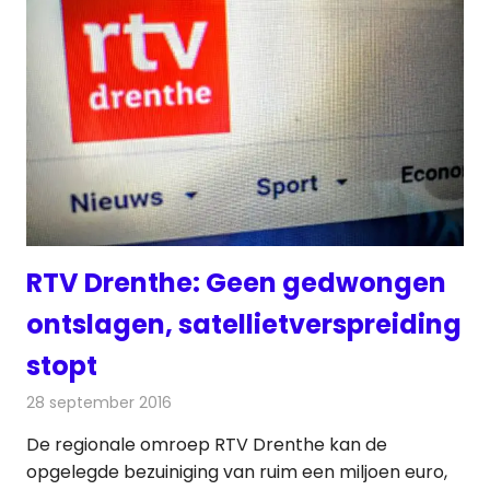
RTV Drenthe: Geen gedwongen
ontslagen, satellietverspreiding
stopt
28 september 2016
Redactie
Nieuws
,
Radionieuws
,
Televisienieuws
De regionale omroep RTV Drenthe kan de
opgelegde bezuiniging van ruim een miljoen euro,