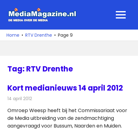
Ga
naar
MediaMagaz
MENU
de
De
inhoud
media
Home
RTV Drenthe
Page 9
over
de
media
Tag:
RTV Drenthe
Kort medianieuws 14 april 2012
14 april 2012
Redactie
Andere media over de media
Omroep Weesp heeft bij het Commissariaat voor
de Media uitbreiding van de zendmachtiging
aangevraagd voor Bussum, Naarden en Muiden.