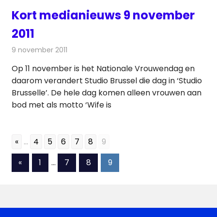
Kort medianieuws 9 november
2011
9 november 2011
Redactie
Andere media over de media
Op 11 november is het Nationale Vrouwendag en
daarom verandert Studio Brussel die dag in ‘Studio
Brusselle’. De hele dag komen alleen vrouwen aan
bod met als motto ‘Wife is
«
...
4
5
6
7
8
9
Berichten
Vorige
«
1
…
7
8
9
berichten
paginering