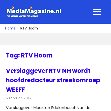
Ga
naar
MediaMagaz
MENU
de
De
inhoud
media
Home
RTV Hoorn
over
de
media
Tag:
RTV Hoorn
Verslaggever RTV NH wordt
hoofdredacteur streekomroep
WEEFF
5 februari 2016
Redactie
Nieuws
,
Radionieuws
,
Televisienieuws
Verslaggever Maarten Edelenbosch van de