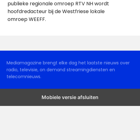
publieke regionale omroep RTV NH wordt
hoofdredacteur bij de Westfriese lokale
omroep WEEFF.
Mediamagazine brengt elke dag het laatste nieuws over
radio, televisie, on demand streamingdiensten en
telecomnieuws.
Mobiele versie afsluiten