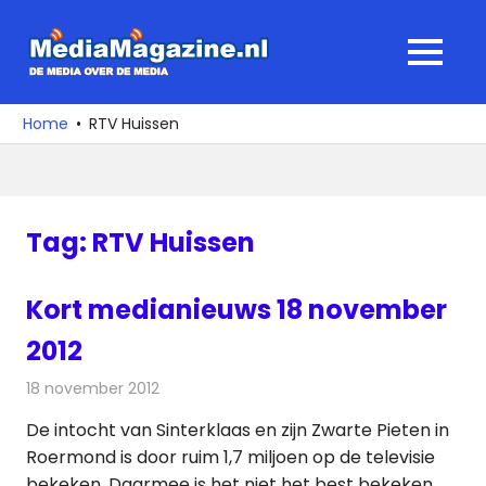
Ga
naar
MediaMagaz
MENU
de
De
inhoud
media
Home
RTV Huissen
over
de
media
Tag:
RTV Huissen
Kort medianieuws 18 november
2012
18 november 2012
Redactie
Andere media over de media
De intocht van Sinterklaas en zijn Zwarte Pieten in
Roermond is door ruim 1,7 miljoen op de televisie
bekeken. Daarmee is het niet het best bekeken