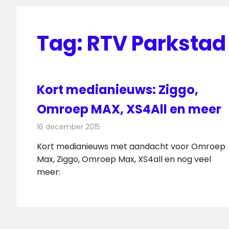
Tag:
RTV Parkstad
Kort medianieuws: Ziggo,
Omroep MAX, XS4All en meer
16 december 2015
Redactie
Andere media over de media
,
Nieuw
Kort medianieuws met aandacht voor Omroep
Max, Ziggo, Omroep Max, XS4all en nog veel
meer: