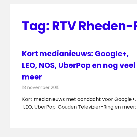
Tag:
RTV Rheden-
Kort medianieuws: Google+,
LEO, NOS, UberPop en nog veel
meer
18 november 2015
Redactie
Andere media over de media
,
Nieuw
Kort medianieuws met aandacht voor Google+,
LEO, UberPop, Gouden Televizier-Ring en meer: