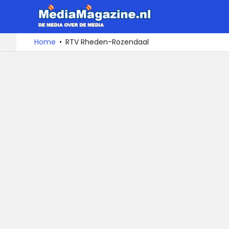
MediaMa
De
Ga
Home
RTV Rheden-Rozendaal
media
naar
over
de
de
inhoud
media