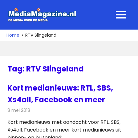
Ga
naar
MediaMagaz
MENU
de
De
inhoud
media
Home
RTV Slingeland
over
de
media
Tag:
RTV Slingeland
Kort medianieuws: RTL, SBS,
Xs4all, Facebook en meer
8 mei 2018
Redactie
Andere media over de media
Kort medianieuws met aandacht voor RTL, SBS,
Xs4all, Facebook en meer kort medianieuws uit
binnen- en buitenland: