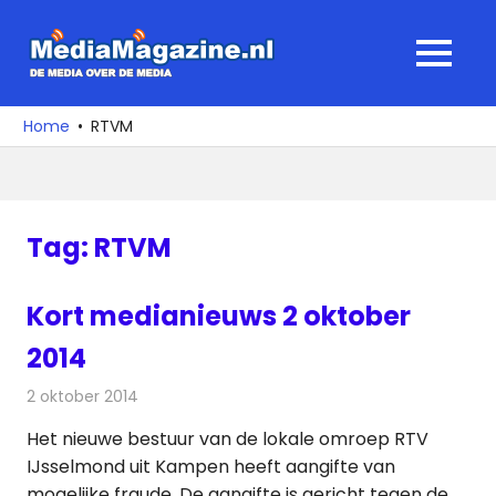
Ga
naar
MediaMagaz
MENU
de
De
inhoud
media
Home
RTVM
over
de
media
Tag:
RTVM
Kort medianieuws 2 oktober
2014
2 oktober 2014
Redactie
Andere media over de media
Het nieuwe bestuur van de lokale omroep RTV
IJsselmond uit Kampen heeft aangifte van
mogelijke fraude. De aangifte is gericht tegen de