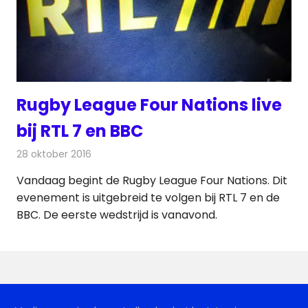
Rugby League Four Nations live
bij RTL 7 en BBC
28 oktober 2016
Redactie
Nieuws
,
Televisienieuws
Vandaag begint de Rugby League Four Nations. Dit
evenement is uitgebreid te volgen bij RTL 7 en de
BBC. De eerste wedstrijd is vanavond.