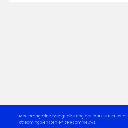
Mediamagazine brengt elke dag het laatste nieuws ove
streamingdiensten en telecomnieuws.