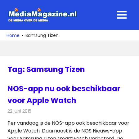
Ga
naar
MediaMagaz
MENU
de
De
inhoud
media
Home
Samsung Tizen
over
de
media
Tag:
Samsung Tizen
NOS-app nu ook beschikbaar
voor Apple Watch
22 juni 2015
Redactie
Internet
,
Nieuws
Per vandaag is de NOS-app ook beschikbaar voor
Apple Watch. Daarnaast is de NOS Nieuws-app
voor Samsung Tizen smartwatch verbeterd. De