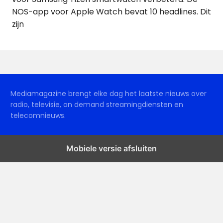
NOS-app voor Apple Watch bevat 10 headlines. Dit
zijn
Mediamagazine brengt elke dag het laatste nieuws over
radio, televisie, on demand streamingdiensten en
telecomnieuws.
Mobiele versie afsluiten