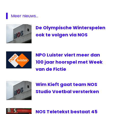
innoveren
medianieuws
Meer nieuws...
nieuws
De Olympische Winterspelen
NOS
ook te volgen via NOS
Samsung
Samsung
Tizen
NPO Luister viert meer dan
smartwatch
100 jaar hoorspel met Week
Tizen
van de Fictie
smartwatch
Wim Kieft gaat team NOS
Studio Voetbal versterken
NOS Teletekst bestaat 45