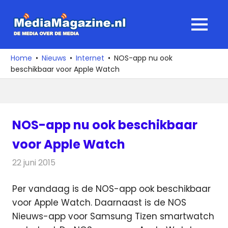
Ga
naar
MediaMagaz
MENU
de
De
inhoud
media
Home
Nieuws
Internet
NOS-app nu ook
over
beschikbaar voor Apple Watch
de
media
NOS-app nu ook beschikbaar
voor Apple Watch
22 juni 2015
Redactie
Internet
,
Nieuws
Per vandaag is de NOS-app ook beschikbaar
voor Apple Watch. Daarnaast is de NOS
Nieuws-app voor Samsung Tizen smartwatch