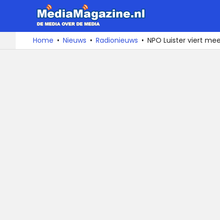
MediaMa
De
Ga
Home
Nieuws
Radionieuws
NPO Luister viert me
media
naar
over
de
de
inhoud
media