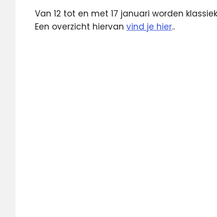
Van 12 tot en met 17 januari worden klassiek
Een overzicht hiervan
vind je hier
..
App
hoorspel
NPO
Luister