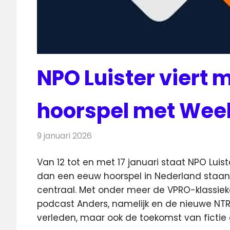
NPO Luister viert 
hoorspel met Week
9 januari 2026
Redactie
Radionieuws
Van 12 tot en met 17 januari staat NPO Luist
dan een eeuw hoorspel in Nederland staa
centraal. Met onder meer de VPRO-klassie
podcast Anders, namelijk en de nieuwe NTR-
verleden, maar ook de toekomst van fictie 