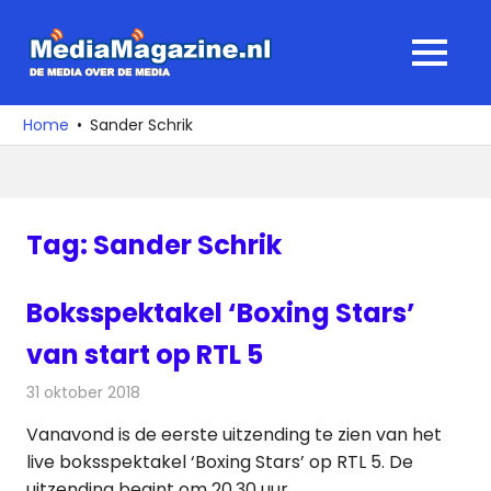
Ga
naar
MediaMagaz
MENU
de
De
inhoud
media
Home
Sander Schrik
over
de
media
Tag:
Sander Schrik
Boksspektakel ‘Boxing Stars’
van start op RTL 5
31 oktober 2018
Redactie
Televisienieuws
Vanavond is de eerste uitzending te zien van het
live boksspektakel ‘Boxing Stars’ op RTL 5. De
uitzending begint om 20.30 uur.