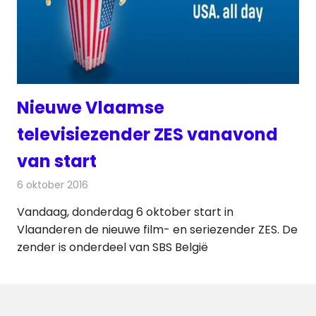
Nieuwe Vlaamse
televisiezender ZES vanavond
van start
6 oktober 2016
Redactie
Nieuws
,
Televisienieuws
Vandaag, donderdag 6 oktober start in
Vlaanderen de nieuwe film- en seriezender ZES. De
zender is onderdeel van SBS België